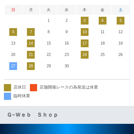
日
月
火
水
木
金
土
1
2
3
4
5
6
7
8
9
10
11
12
13
14
15
16
17
18
19
20
21
22
23
24
25
26
27
28
29
30
店休日
店舗開催レースの為発送は休業
臨時休業
Ｇ−Ｗｅｂ Ｓｈｏｐ