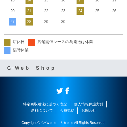
13
14
15
16
17
18
19
20
21
22
23
24
25
26
27
28
29
30
店休日
店舗開催レースの為発送は休業
臨時休業
Ｇ−Ｗｅｂ Ｓｈｏｐ
特定商取引法に基づく表記
個人情報保護方針
送料について
会員規約
お問合せ
Copyright © Ｇ−Ｗｅｂ Ｓｈｏｐ All Rights Reserved.