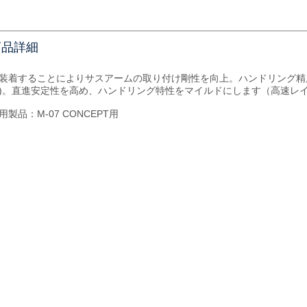
商品詳細
装着することによりサスアームの取り付け剛性を向上。ハンドリング精
)。直進安定性を高め、ハンドリング特性をマイルドにします（高速レ
用製品：M-07 CONCEPT用